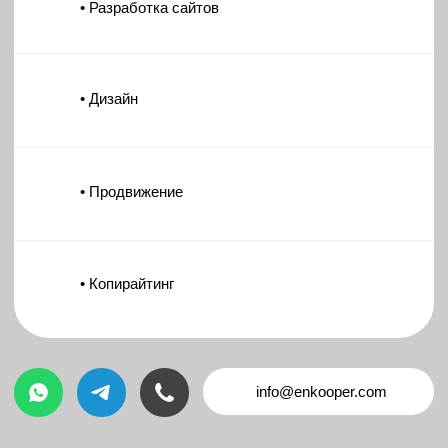
который улавливает
взгляды и вдохновляет на
инновации.
Разработка дизайна в Figma
от 2 000р.
Адаптивная вёрстка проектов
от 5 000р.
Разработка Брендбук
от 30 000р.
Разработка лого
от 10 000р.
Реклама - сила
привлечения внимания и
создания уникального
имиджа вашего бренда.