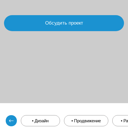
SEO
от 20 000р.
Настройка Яндекс Директ
от 30 000р.
Настройка Яндекс бизнес
от 20 000р.
Копирайтинг - слова,
которые заставляют ваши
идеи сиять.
Landing page
от 9 000р.
Лонгрид
от 13 000р.