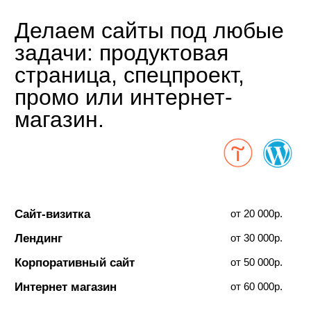
Многостраничный сайт
от 15 000р.
Документы
Меню
Новое
Политика
конфиденциальности
Разработка WEB
Договор
Дизайн
Реквизиты
Продвижение
Блог
О студии
Контакты
Социальные сети
Контакты
+7 (992) 333-63-62
VK
info@enkooper.ru
Telegram