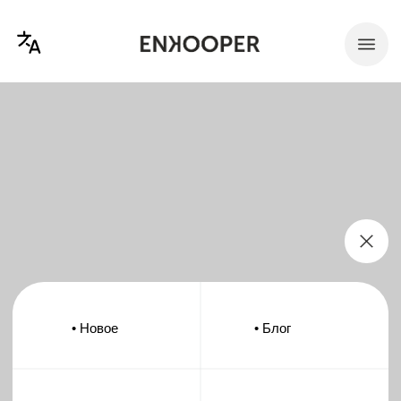
В разработке
• Новое
• Блог
• Услуги
• О студии
• Кейсы
• Контакты